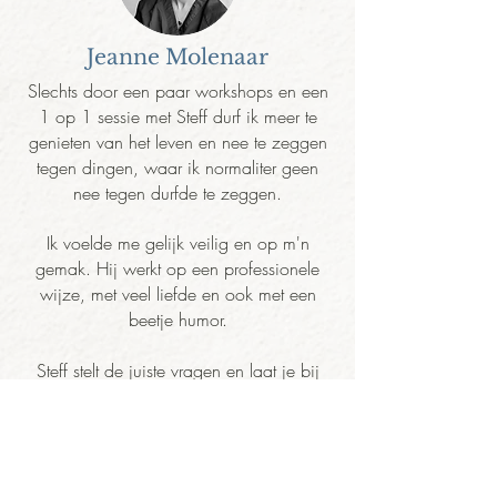
Jeanne Molenaar
Slechts door een paar workshops en een
1 op 1 sessie met Steff durf ik meer te
genieten van het leven en nee te zeggen
tegen dingen, waar ik normaliter geen
nee tegen durfde te zeggen.
Ik voelde me gelijk veilig en op m'n
gemak. Hij werkt op een professionele
wijze, met veel liefde en ook met een
beetje humor.
Steff stelt de juiste vragen en laat je bij
jezelf naar binnen gaan, zet je aan het
denken en laat je voelen. Steff heeft mij
kennis laten maken met mijn echte zelf.
Hier ben ik hem zeer dankbaar voor.