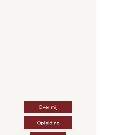
HEY!
Wat leuk dat je wat meer over mij
wilt weten! Ik vraag me af in
hoeverre je me via een website
ECHT kan leren kennen, maar let's
give it a try!
Hieronder kun je zelf kiezen waar
je wat meer over zou willen weten
om een idee te krijgen over mij.
Over mij
Opleiding