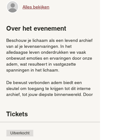
Alles bekijken
Over het evenement
Beschouw je lichaam als een levend archief
van al je levenservaringen. In het
alledaagse leven onderdrukken we vaak
onbewust emoties en ervaringen door onze
adem, wat resulteert in vastgezette
spanningen in het lichaam.
De bewust verbonden adem biedt een
sleutel om toegang te krijgen tot dit interne
archief, tot jouw diepste binnenwereld. Door
het adempatroon bewust te openen, start je
een innerlijke reis waarbij je niet alleen
denkt maar vooral voelt en ervaart. Het is
Tickets
een ontdekkingsreis naar binnen, een kans
om te verkennen wat er in jouw archief
verborgen ligt en dit te laten stromen in
Uitverkocht
plaats van vast te houden.