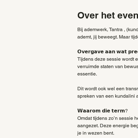
Over het eve
Bij ademwerk, Tantra , (kunda
ademt, jij beweegt. Maar tijd
𝗢𝘃𝗲𝗿𝗴𝗮𝘃𝗲 𝗮𝗮𝗻 𝘄𝗮𝘁 𝗽𝗿𝗲
Tijdens deze sessie wordt e
verruimde staten van bewustz
essentie.
Dit wordt ook wel een tra
spreken van een kundalini ac
𝗪𝗮𝗮𝗿𝗼𝗺 𝗱𝗶𝗲 𝘁𝗲𝗿𝗺?
Omdat tijdens zo’n sessie h
aangezet. Deze energie begin
je in wezen bent.