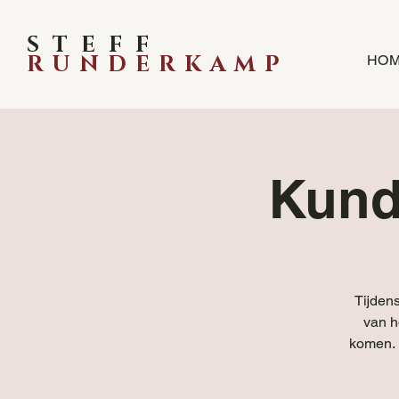
STEFF
RUNDERKAMP
HO
Kunda
Tijden
van h
komen. E