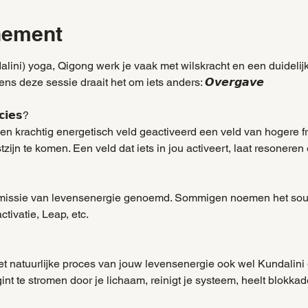
nement
lini) yoga, Qigong werk je vaak met wilskracht en een duidelijke int
ens deze sessie draait het om iets anders: 𝙊𝙫𝙚𝙧𝙜𝙖𝙫𝙚
𝗶𝗲𝘀?
en krachtig energetisch veld geactiveerd een veld van hogere fre
ijn te komen. Een veld dat iets in jou activeert, laat resoneren 
nsmissie van levensenergie genoemd. Sommigen noemen het sou
tivatie, Leap, etc.
et natuurlijke proces van jouw levensenergie ook wel Kundalin
t te stromen door je lichaam, reinigt je systeem, heelt blokkad