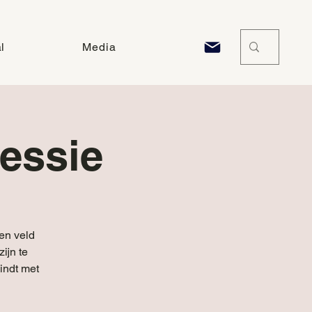
l
Media
Sessie
en veld
ijn te
bindt met