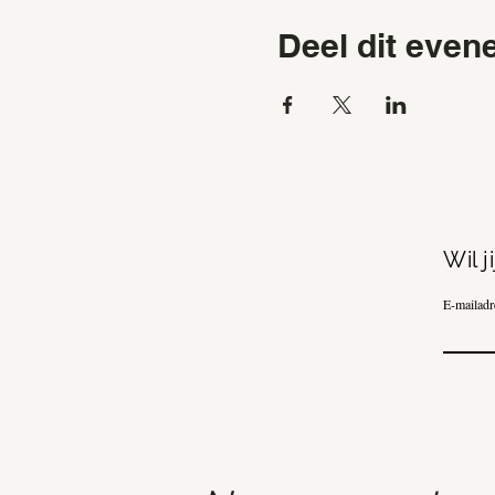
Deel dit eve
Wil 
E-mailadr