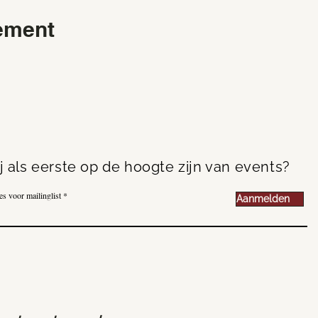
nement
jij als eerste op de hoogte zijn van events?
es voor mailinglist
Aanmelden