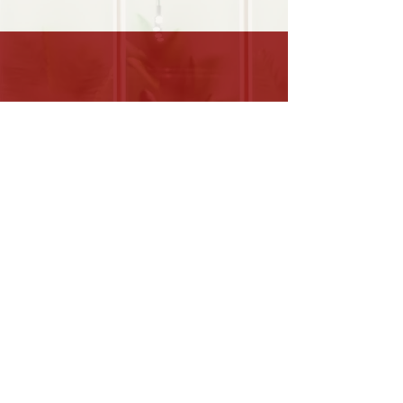
0630498899
WhatsApp en SMS
Instagram @steffrunderkamp