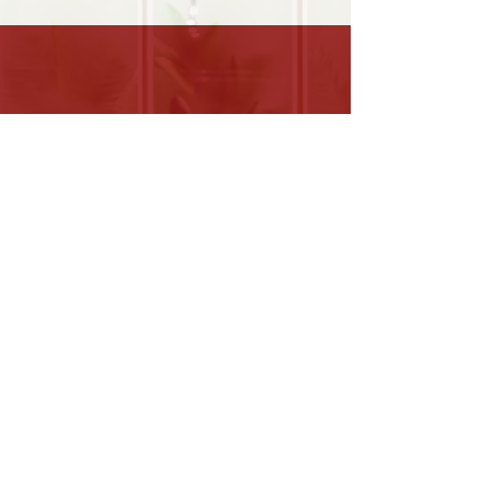
0630498899
WhatsApp en SMS
Instagram @steffrunderkamp